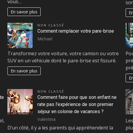
vous…
so
En savoir plus
En
NON CLASSÉ
-
Comment remplacer votre pare-brise
Michael
Transformez votre voiture, votre camion ou votre
Pou
SUV en un véhicule dont le pare-brise est fissuré.
pr
pré
En savoir plus
En
NON CLASSÉ
te
Comment faire pour que son enfant ne
rate pas l’expérience de son premier
séjour en colonie de vacances ?
Valentina
l,
Les
D’un côté, il y a les parents qui appréhendent la
plu