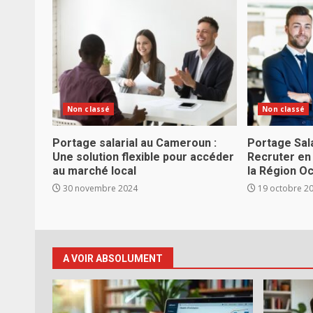
Non classé
Non classé
Portage salarial au Cameroun :
Portage Salar
Une solution flexible pour accéder
Recruter en
au marché local
la Région O
30 novembre 2024
19 octobre 2
A VOIR ABSOLUMENT