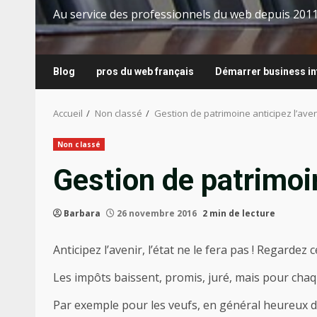
Au service des professionnels du web depuis 201
Blog
pros du web français
Démarrer business in
Accueil
Non classé
Gestion de patrimoine anticipez l’aven
Non classé
Gestion de patrimoin
Barbara
26 novembre 2016
2 min de lecture
Anticipez l’avenir, l’état ne le fera pas ! Regard
Les impôts baissent, promis, juré, mais pour ch
Par exemple pour les veufs, en général heureux d