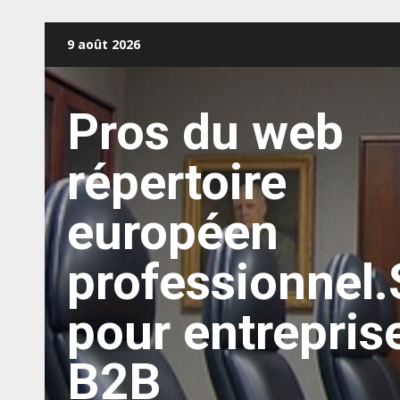
Aller
9 août 2026
au
contenu
Pros du web
répertoire
européen
professionnel.
pour entrepris
B2B