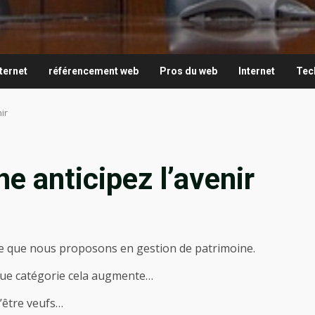
1
ternet
référencement web
Pros du web
Internet
Tec
ir
e anticipez l’avenir
ez ce que nous proposons en gestion de patrimoine.
aque catégorie cela augmente…
’être veufs…