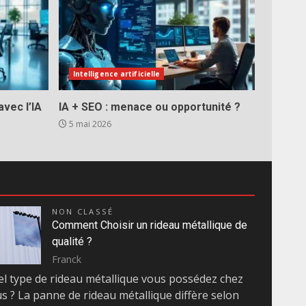
Intelligence artificielle
vec l’IA
IA + SEO : menace ou opportunité ?
5 mai 2026
NON CLASSÉ
Comment Choisir un rideau métallique de
qualité ?
Franck
l type de rideau métallique vous possédez chez
s ? La panne de rideau métallique diffère selon