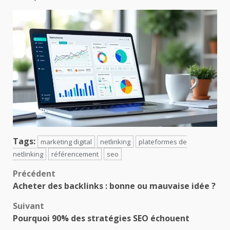
Tags:
marketing digital
netlinking
plateformes de
netlinking
référencement
seo
Navigation
Précédent
Acheter des backlinks : bonne ou mauvaise idée ?
d’article
Suivant
Pourquoi 90% des stratégies SEO échouent