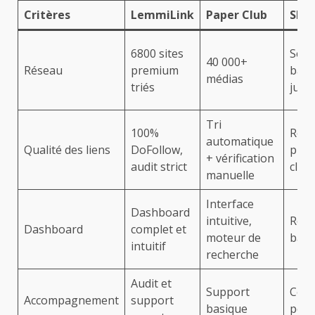
Critères
LemmiLink
Paper Club
SEMJ
6800 sites
Séle
40 000+
Réseau
premium
basé
médias
triés
jus 
Tri
100%
Réda
automatique
Qualité des liens
DoFollow,
publ
+ vérification
audit strict
clés
manuelle
Interface
Dashboard
intuitive,
Repo
Dashboard
complet et
moteur de
basi
intuitif
recherche
Audit et
Support
Cons
Accompagnement
support
basique
pers