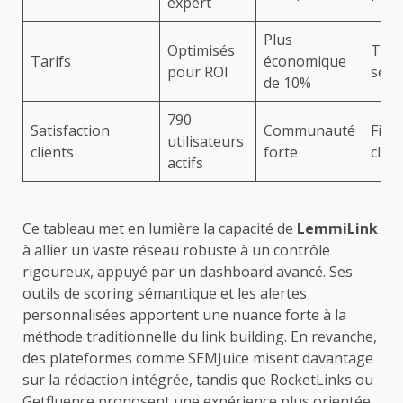
expert
Plus
Optimisés
Tarif
Tarifs
économique
pour ROI
selo
de 10%
790
Satisfaction
Communauté
Fidél
utilisateurs
clients
forte
clien
actifs
Ce tableau met en lumière la capacité de
LemmiLink
à allier un vaste réseau robuste à un contrôle
rigoureux, appuyé par un dashboard avancé. Ses
outils de scoring sémantique et les alertes
personnalisées apportent une nuance forte à la
méthode traditionnelle du link building. En revanche,
des plateformes comme SEMJuice misent davantage
sur la rédaction intégrée, tandis que RocketLinks ou
Getfluence proposent une expérience plus orientée