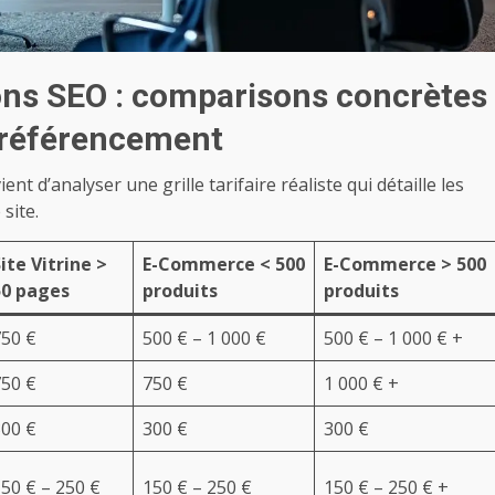
tions SEO : comparisons concrètes
t référencement
vient d’analyser une grille tarifaire réaliste qui détaille les
site.
ite Vitrine >
E-Commerce < 500
E-Commerce > 500
50 pages
produits
produits
750 €
500 € – 1 000 €
500 € – 1 000 € +
750 €
750 €
1 000 € +
300 €
300 €
300 €
50 € – 250 €
150 € – 250 €
150 € – 250 € +