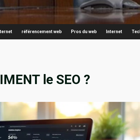
1
ternet
référencement web
Pros du web
Internet
Tec
IMENT le SEO ?